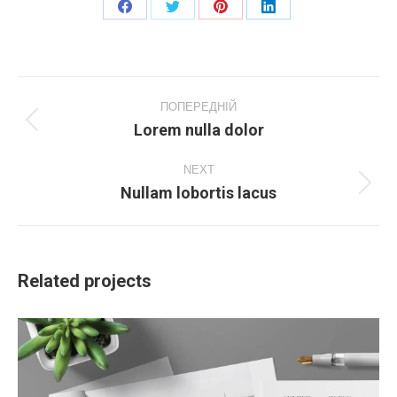
Share
Share
Share
Share
on
on
on
on
Facebook
X
Pinterest
LinkedIn
Project
navigation
ПОПЕРЕДНІЙ
Lorem nulla dolor
Previous
project:
NEXT
Nullam lobortis lacus
Next
project:
Related projects