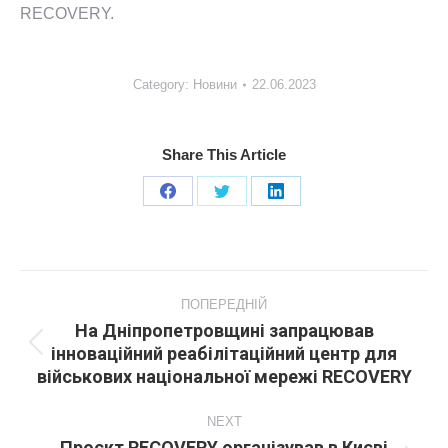
RECOVERY.
Category:
Новини
22.06.2023
Share This Article
Share
Share
Share
on
on
on
Facebook
X
LinkedIn
Post
navigation
ПОПЕРЕДНІЙ
На Дніпропетровщині запрацював
інноваційний реабілітаційний центр для
Попередній
військових національної мережі RECOVERY
пост:
NEXT
Проєкт RECOVERY організував в Києві