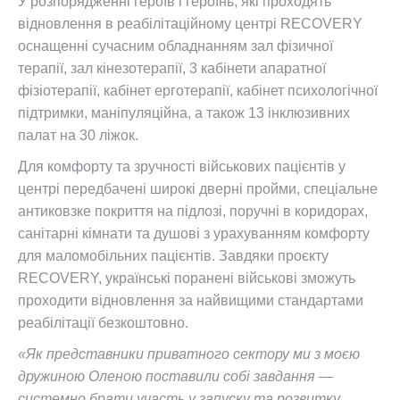
У розпорядженні героїв і героїнь, які проходять
відновлення в реабілітаційному центрі RECOVERY
оснащенні сучасним обладнанням зал фізичної
терапії, зал кінезотерапії, 3 кабінети апаратної
фізіотерапії, кабінет ерготерапії, кабінет психологічної
підтримки, маніпуляційна, а також 13 інклюзивних
палат на 30 ліжок.
Для комфорту та зручності військових пацієнтів у
центрі передбачені широкі дверні пройми, спеціальне
антиковзке покриття на підлозі, поручні в коридорах,
санітарні кімнати та душові з урахуванням комфорту
для маломобільних пацієнтів. Завдяки проєкту
RECOVERY, українські поранені військові зможуть
проходити відновлення за найвищими стандартами
реабілітації безкоштовно.
«Як представники приватного сектору ми з моєю
дружиною Оленою поставили собі завдання —
системно брати участь у запуску та розвитку