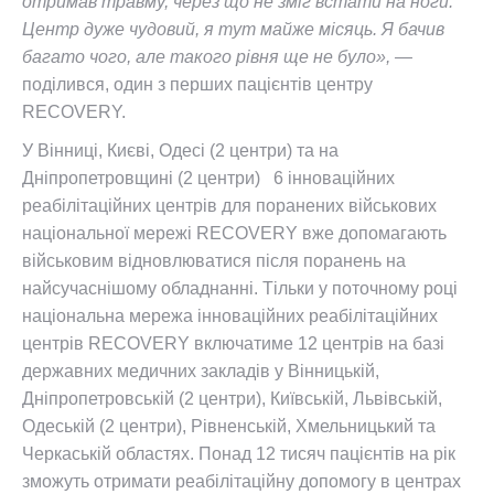
отримав травму, через що не зміг встати на ноги.
Центр дуже чудовий, я тут майже місяць. Я бачив
багато чого, але такого рівня ще не було», —
поділився, один з перших пацієнтів центру
RECOVERY.
У Вінниці, Києві, Одесі (2 центри) та на
Дніпропетровщині (2 центри) 6 інноваційних
реабілітаційних центрів для поранених військових
національної мережі RECOVERY вже допомагають
військовим відновлюватися після поранень на
найсучаснішому обладнанні. Тільки у поточному році
національна мережа інноваційних реабілітаційних
центрів RECOVERY включатиме 12 центрів на базі
державних медичних закладів у Вінницькій,
Дніпропетровській (2 центри), Київській, Львівській,
Одеській (2 центри), Рівненській, Хмельницький та
Черкаській областях. Понад 12 тисяч пацієнтів на рік
зможуть отримати реабілітаційну допомогу в центрах