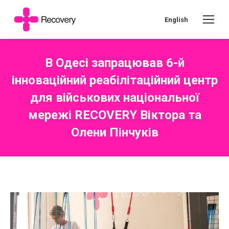
English
В Одесі запрацював 6-й
інноваційний реабілітаційний центр
для військових національної
мережі RECOVERY Віктора та
Олени Пінчуків