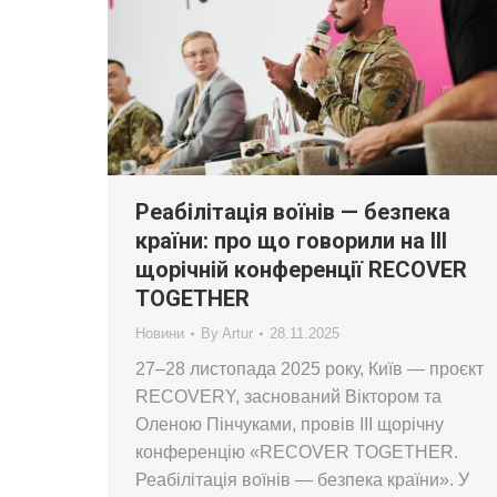
Реабілітація воїнів — безпека
країни: про що говорили на ІІІ
щорічній конференції RECOVER
TOGETHER
Новини
By
Artur
28.11.2025
27–28 листопада 2025 року, Київ — проєкт
RECOVERY, заснований Віктором та
Оленою Пінчуками, провів ІІІ щорічну
конференцію «RECOVER TOGETHER.
Реабілітація воїнів — безпека країни». У