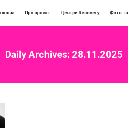
оловна
Про проєкт
Центри Recovery
Фото та
Daily Archives:
28.11.2025