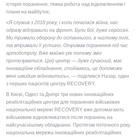
історія поранення, тяжка робота над відновленням і
плани на майбутнє.
«Я служив з 2018 року, і коли почалася війна, нас
одразу відправили на фронт. Були бої, дуже серйозні.
Ми тримали оборону до останнього, в чистому полі,
та втримали її успішно. Отримав поранення під час
артобстрілу. Вже майже рік потому зміг
протезуватися. Цей центр — дуже сучасний, має
інноваційне обладнання, сподіваюсь, це допоможе
мені швидше відновитись», —
поділився Назар, один
з перших пацієнтів центру RECOVERY.
В Києві, Одесі та Дніпрі три нових інноваційних
реабілітаційних центри для поранених військових
національної мережі RECOVERY вже допомагають
військовим відновлюватися після поранень на
найсучаснішому обладнанні. Протягом поточного року
національна мережа інноваційних реабілітаційних