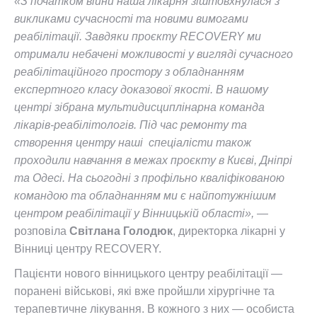
«З початком війни наша лікарня зіштовхнулася з
викликами сучасності та новими вимогами
реабілітації. Завдяки проєкту RECOVERY ми
отримали небачені можливості у вигляді сучасного
реабілітаційного простору з обладнанням
експертного класу доказової якості. В нашому
центрі зібрана мультидисциплінарна команда
лікарів-реабілітологів. Під час ремонту та
створення центру наші спеціалісти також
проходили навчання в межах проєкту в Києві, Дніпрі
та Одесі. На сьогодні з профільно кваліфікованою
командою та обладнанням ми є найпотужнішим
центром реабілітації у Вінницькій області», —
розповіла
Світлана Голодюк
, директорка лікарні у
Вінниці центру RECOVERY.
Пацієнти нового вінницького центру реабілітації —
поранені військові, які вже пройшли хірургічне та
терапевтичне лікування. В кожного з них — особиста