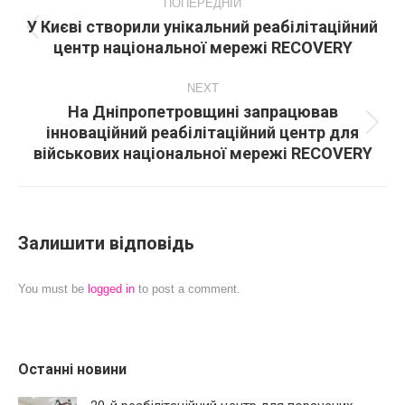
navigation
ПОПЕРЕДНІЙ
У Києві створили унікальний реабілітаційний
Попередній
центр національної мережі RECOVERY
пост:
NEXT
На Дніпропетровщині запрацював
інноваційний реабілітаційний центр для
Next
військових національної мережі RECOVERY
post:
Залишити відповідь
You must be
logged in
to post a comment.
Останні новини