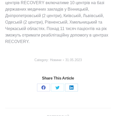
центрів RECOVERY включатиме 10 центрів на базі
державних медичних закладів у Вінницькій,
Дніпропетровській (2 центри), Київській, Львівській,
Одеській (2 центри), Рівненській, Хмельницький та
Черкаській областях. Понад 11 тисяч пацієнтів на рік
зможуть отримати реабілітаційну допомогу в центрах
RECOVERY.
Category:
Новини
31.05.2023
Share This Article
Share
Share
Share
on
on
on
Facebook
X
LinkedIn
Post