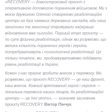
«RECOVERY — довгостроковий проєкт з
оперативною допомогою пораненим військовим. Ми з
моєю дружиною Оленою створюємо реабілітаційні
центри на базі наявних державних закладів, аби наші
захисники та захисниці отримували найкраще
відновлення вже сьогодні. Перший етап проєкту —
по суті фізична реабілітація, однак ми розуміємо, що
велика кількість поранених героїв і героїнь
потребуватимуть і психологічної реабілітації. Це
тільки початок, ми продовжуватимемо підіймати
рівень реабілітації в Україні.
Кожен з нас прагне зробити внесок у перемогу. Ми
розуміємо, що проєкт RECOVERY — це наш фронт,
наш внесок. Кожний врятований герой і героїня —
локальна перемога наших лікарів, бо реабілітаційні
центри — це їхні окопи»,
— зазначив засновник
проєкту RECOVERY
Віктор Пінчук
.