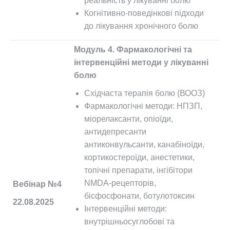
реальність у лікуванні болю
Когнітивно-поведінкові підходи
до лікування хронічного болю
Модуль 4. Фармакологічні та
інтервенційні методи у лікуванні
болю
Східчаста терапія болю (ВООЗ)
Фармакологічні методи: НПЗП,
міорелаксанти, опіоїди,
антидепресанти
антиконвульсанти, канабіноїди,
кортикостероїди, анестетики,
топічні препарати, інгібітори
NMDA-рецепторів,
Вебінар №4
бісфосфонати, ботулотоксин
22.08.2025
Інтервенційні методи:
внутрішньосуглобові та