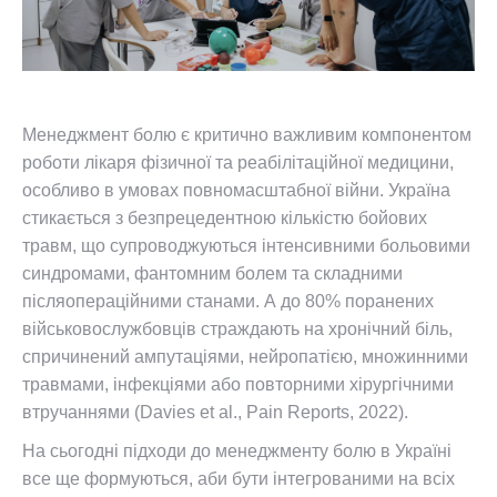
Менеджмент болю є критично важливим компонентом
роботи лікаря фізичної та реабілітаційної медицини,
особливо в умовах повномасштабної війни. Україна
стикається з безпрецедентною кількістю бойових
травм, що супроводжуються інтенсивними больовими
синдромами, фантомним болем та складними
післяопераційними станами. А до 80% поранених
військовослужбовців страждають на хронічний біль,
спричинений ампутаціями, нейропатією, множинними
травмами, інфекціями або повторними хірургічними
втручаннями (Davies et al., Pain Reports, 2022).
На сьогодні підходи до менеджменту болю в Україні
все ще формуються, аби бути інтегрованими на всіх