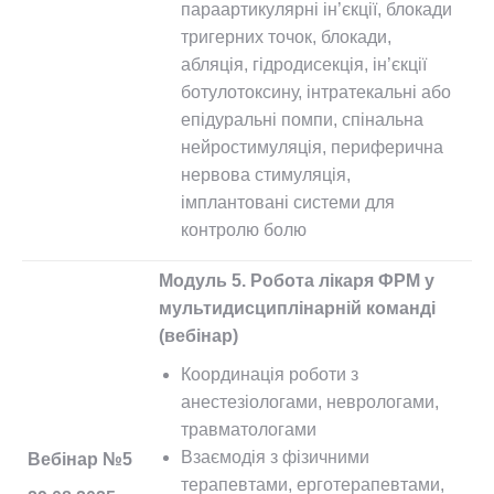
параартикулярні ін’єкції, блокади
тригерних точок, блокади,
абляція, гідродисекція, ін’єкції
ботулотоксину, інтратекальні або
епідуральні помпи, спінальна
нейростимуляція, периферична
нервова стимуляція,
імплантовані системи для
контролю болю
Модуль 5. Робота лікаря ФРМ у
мультидисциплінарній команді
(вебінар)
Координація роботи з
анестезіологами, неврологами,
травматологами
Взаємодія з фізичними
Вебінар №5
терапевтами, ерготерапевтами,