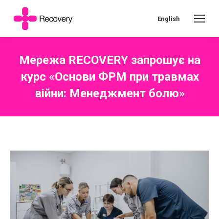
English
Мережа RECOVERY запрошує на
курс «Основи ФРМ при травмах
війни: Менеджмент болю»