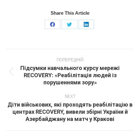
Share This Article
Share
Share
Share
on
on
on
Facebook
X
LinkedIn
Post
navigation
ПОПЕРЕДНІЙ
Підсумки навчального курсу мережі
RECOVERY: «Реабілітація людей із
Попередній
порушеннями зору»
пост:
NEXT
Діти військових, які проходять реабілітацію в
центрах RECOVERY, вивели збірні України й
Next
Азербайджану на матч у Кракові
post: