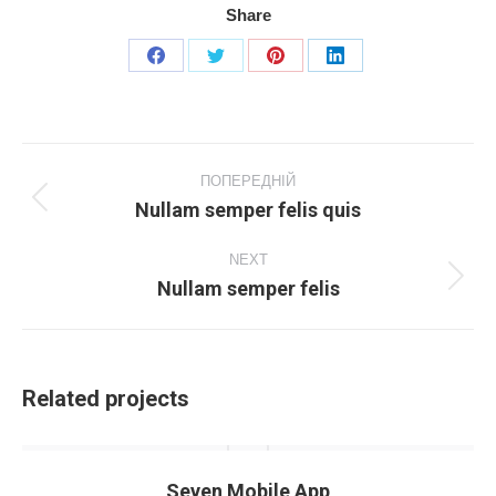
Share
Share
Share
Share
Share
on
on
on
on
Facebook
X
Pinterest
LinkedIn
Project
navigation
ПОПЕРЕДНІЙ
Nullam semper felis quis
Previous
project:
NEXT
Nullam semper felis
Next
project:
Related projects
Seven Mobile App