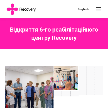
English
Відкриття 6-го реабілітаційного
центру Recovery