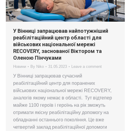
У Вінниці запрацював найпотужніший
реабілітаційний центр області для
військових національної мережі
RECOVERY, заснованої Віктором та
Оленою Пінчуками
Новини
By
Niko
31.05.2023
Leave a comment
У Вінниці запрацював сучасний
реабілітаційний центр для поранених
військових національної мережі RECOVERY,
аналогів якому немає в області. Тут відтепер
майже 1100 героїв і героїнь на рік зможуть
отримати якісну реабілітаційну допомогу на
обладнанні останнього покоління. Це вже
четвертий заклад реабілітаційної допомоги