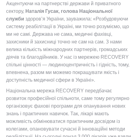
Акцентуючи на партнерстві держави й приватного
сектору,
Наталія Гусак, голова Національної
служби
здоров’я України, зауважила: «Розбудовуючи
систему реабілітації в Україні, ми точно розуміємо, що
ми не самі. Держава не сама, медичні фахівці,
захисники й захисниці точно не сам на сам. З нами
велика кількість міжнародних партнерів, громадських
діячів та благодійників. У нас із мережею RECOVERY
спільні цінності — людиноцентричність і гідність, тому,
впевнена, разом ми можемо покращувати якість і
доступність медичної сфери в Україні».
Національна мережа RECOVERY
передбачає
розвиток професійної спільноти, саме тому регулярно
організовує фахові програми для опанування нових
знань і практичних навичок. Так, лікарі мають
можливість обмінюватися практичним досвідом із
колегами, опановувати сучасні й інноваційні методи
реабілітації. На сьогодні понад 3 000 лікарів уже взяли