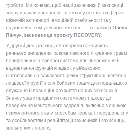
турботи. Ми хочемо, щоб наші захисники й захисниці
знову відчули наповненість життя у всіх його сферах:
фізичній активності, емоційній стабільності та у
відновленні сексуального життя», —
зазначила
Олена
Пінчук, засновниця проєкту RECOVERY.
У другий день фахівці обговорили важливість
раннього виявлення та комплексного лікування травм
периферичної нервової системи для збереження й
відновлення функцій кінцівок у військових.
Наголосили на важливості реконструктивної щелепно-
лицьової хірургії після бойових травм для подальшого
одужання й повноцінного життя наших захисників.
Значну увагу приділили системному підходу до
повернення ментального здоров’я, включно з оцінкою
психологічного стану, с
пособам корекції
порушень сну
та
особливостями реабілітації захисників і захисниць,
звільнених з полону.