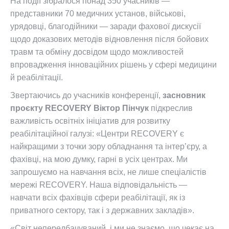
На події зібралося понад 350 учасників —
представники 70 медичних установ, військові,
урядовці, благодійники — заради фахової дискусії
щодо доказових методів відновлення після бойових
травм та обміну досвідом
щодо можливостей
впровадження інноваційних рішень у сфері
медицини
й реабілітації.
Звертаючись до учасників конференції,
засновник
проєкту RECOVERY Віктор Пінчук
підкреслив
важливість освітніх ініціатив для розвитку
реабілітаційної галузі: «Центри RECOVERY є
найкращими з точки зору обладнання та інтер’єру, а
фахівці, на мою думку, гарні в усіх центрах. Ми
запрошуємо на навчання всіх, не лише спеціалістів
мережі RECOVERY. Наша відповідальність —
навчати всіх фахівців сфери реабілітації, як із
приватного сектору, так і з державних закладів».
«Світ непередбачуваний, і ми не знаємо, що чекає на