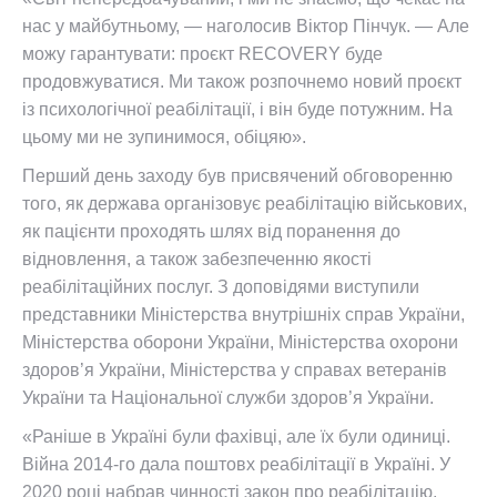
нас у майбутньому, — наголосив Віктор Пінчук. — Але
можу гарантувати: проєкт RECOVERY буде
продовжуватися. Ми також розпочнемо новий проєкт
із психологічної реабілітації, і він буде потужним. На
цьому ми не зупинимося, обіцяю».
Перший день заходу був присвячений обговоренню
того, як держава організовує реабілітацію військових,
як пацієнти проходять шлях від поранення до
відновлення, а також забезпеченню якості
реабілітаційних послуг. З доповідями виступили
представники Міністерства внутрішніх справ України,
Міністерства оборони України, Міністерства охорони
здоров’я України, Міністерства у справах ветеранів
України та Національної служби здоров’я України.
«Раніше в Україні були фахівці, але їх були одиниці.
Війна 2014-го дала поштовх реабілітації в Україні. У
2020 році набрав чинності закон про реабілітацію,