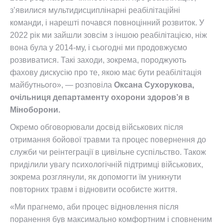
з’явилися мультидисциплінарні реабілітаційні
команди, і нарешті почався повноцінний розвиток. У
2022 рік ми зайшли зовсім з іншою реабілітацією, ніж
вона була у 2014-му, і сьогодні ми продовжуємо
розвиватися. Такі заходи, зокрема, породжують
фахову дискусію про те, якою має бути реабілітація
майбутнього», — розповіла
Оксана Сухорукова,
очільниця департаменту охорони здоров’я в
Міноборони.
Окремо обговорювали досвід військових після
отримання бойової травми та процес повернення до
служби чи реінтеграції в цивільне суспільство. Також
приділили увагу психологічній підтримці військових,
зокрема розглянули, як допомогти їм уникнути
повторних травм і відновити особисте життя.
«Ми прагнемо, аби процес відновлення після
поранення був максимально комфортним і сповненим