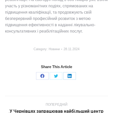
участь у різноманітних подіях, спрямованих на
підвищення кваліфікації, та продовжують свій
безперервний професійний розвиток з метою
підвищення ефективності в наданні лікувально-
консультативних і реабілітаційних послуг.
Category:
Новини
28.11.2024
Share This Article
Share
Share
Share
on
on
on
Facebook
X
LinkedIn
Post
navigation
ПОПЕРЕДНІЙ
У Чернівцях запрацював найбільший центр