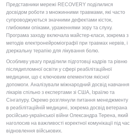
Представники мережі RECOVERY поділилися
досвідом роботи з
множинними травмами, які часто
супроводжуються значними дефектами кісток,
глибокими опіками, ураженнями зору та слуху.
Програма заходу включала майстер-класи, зокрема з
методів електронейроміографії при травмах нервів, і
дзеркальну терапію для лікування болю.
Особливу увагу приділили підготовці кадрів та рівню
післядипломної освіти у сфері реабілітаційної
медицини, що є ключовим елементом якісної
допомоги. Аналізували міжнародний досвід навчання
лікарів спільно з експертами зі США, Ізраїлю та
Сінгапуру. Окремо розглянули питання менеджменту
в реабілітаційній медицині, зокрема досвід ветерана
російсько-української війни Олександра Терена, який
наголосив на важливості коректної комунікації під час
відновлення військових.