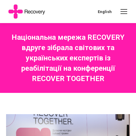
English
Національна мережа RECOVERY
вдруге зібрала світових та
українських експертів із
реабілітації на конференції
RECOVER TOGETHER